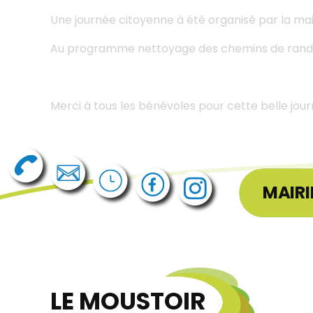
Une journée citoyenne à été organisé par la mair
Au programme nettoyage des chemins de randon
Merci à tous les bénévoles pour cette belle jou
MAIRI
LE MOUSTOIR