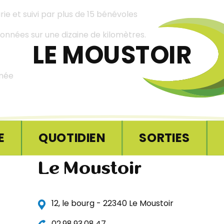
ie et suivi par plus de 15 bénévoles
nées sur une dizaine de kilomètres.
LE MOUSTOIR
rnée
E
QUOTIDIEN
SORTIES
Le Moustoir
12, le bourg - 22340 Le Moustoir
02.98.93.08.47